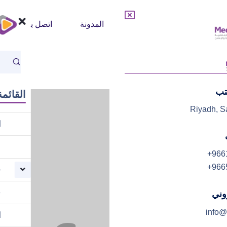
خدماتنا
فريق العمل
المدونة
اتصل بنا
تب
القائمة
Riyadh, S
ا
م
+966
+966
خ
ف
روني
info@
ا