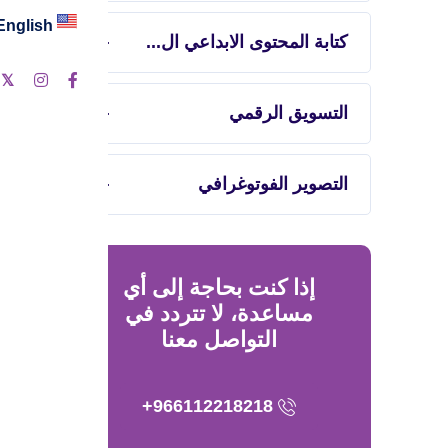
English
كتابة المحتوى الابداعي ال...
التسويق الرقمي
التصوير الفوتوغرافي
إذا كنت بحاجة إلى أي
مساعدة، لا تتردد في
التواصل معنا
تج
966112218218+
خدم