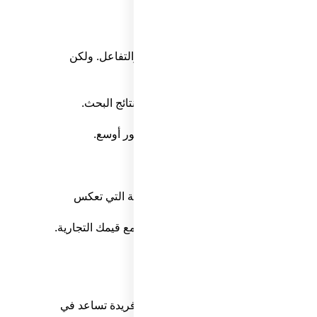
تك التجارية
بير على الفيديوهات في جذب الانتباه والتفاعل. ولكن
ت كل منصة.
يث نضمن لك:
، مما يسهم في رفع ترتيب الفيديو في نتائج البحث.
نصة وتزيد من التفاعل والمشاركة.
هم في انتشار المحتوى ووصوله إلى جمهور أوسع.
ونتاج المبدع، يمكننا دمج العناصر البصرية التي تعكس
 يساعد في تعزيز تميزك في السوق.
يديو ليس فقط جذابًا، بل أيضًا يتماشى مع قيمك التجارية.
ن مجرد مونتاج؛ نحن نقدم لك حلولا مبدعة وفريدة تساعد في