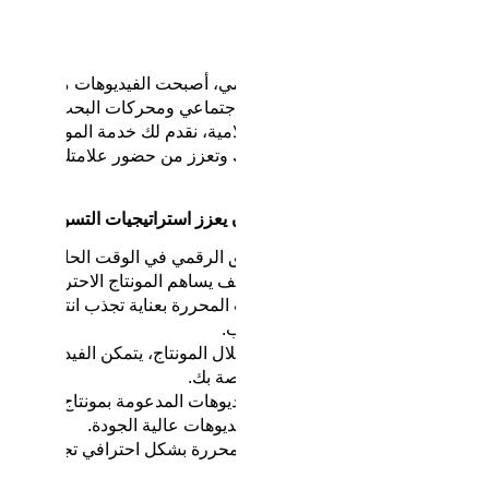
ل أفكارك إلى إبداع رقمي
عالم تسويقي مليء بالمحتوى الرقمي، أصبحت الفيديوهات من أقوى الأد
يد المنافسة على منصات التواصل الاجتماعي ومحركات البحث، أصبح ال
هذا الفضاء الرقمي. في الهوية الإعلامية، نقدم لك خدمة المونتاج الاح
ابة، تترك أثراً قوياً في ذهن جمهورك وتعزز من حضور علامتك التجارية.
 يمكن لخدمة المونتاج الاحترافي أن يعزز استراتيجيات التسويق الرق
بر الفيديوهات من أهم أدوات التسويق الرقمي في الوقت الحالي، ووجو
راتيجية التسويق الخاصة بك. إليك كيف يساهم المونتاج الاحترافي في ت
الفيديوهات المحررة بعناية تجذب انتباه الم
ات مثل فيسبوك، إنستغرام ويوتيوب.
من خلال المونتاج، يتمكن الفيديو من إ
 يعزز من هوية العلامة التجارية الخاصة بك.
الفيديوهات المدعومة بمونتاج احتراف
تيوب، حيث يفضل محرك البحث الفيديوهات عالية الجودة.
الفيديوهات المحررة بشكل احترافي تجعل الرسال
اء أو متابعين مخلصين.