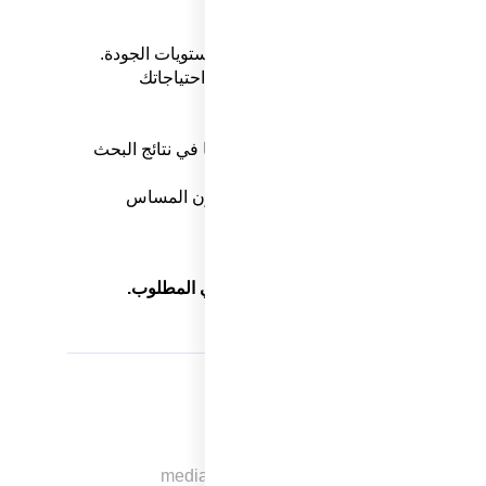
الفيديوهات التي نقدمها تتمتع بأعلى مستويات الجودة.
ك، ثم نقدم لك فيديوهات مخصصة تلبي احتياجاتك
اه وتترك أثرًا قويًا لدى جمهورك.
توافق مع محركات البحث لزيادة ظهورها في نتائج البحث
على تسليم المشاريع في الوقت المحدد دون المساس
علامتك التجارية ويحقق لك النجاح الرقمي المطلوب.