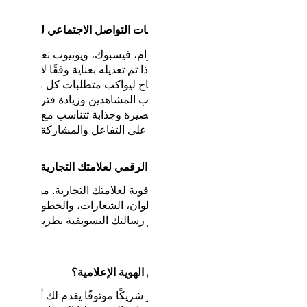
ير خدمة المونتاج الاحترافي على منصات التواصل الاجتماعي لفائدة علام
ات التواصل الاجتماعي مثل إنستغرام، فيسبوك، ويوتيوب تعتمد بشكل ك
يديو العادي لن يحقق نتائج مميزة إلا إذا تم تعديله بعناية وفقًا لاحتياجا
الهوية الإعلامية، نحن نخصص المونتاج ليواكب متطلبات كل منصة، بح
تحسين الفيديوهات لجذب المشاهدين وزيادة فترة المشاهدة
إنشاء مقاطع فيديو قصيرة وجذابة تتناسب مع طبيعة الم
فيديوهات مميزة تحفز على التفاعل والمشاركة، مما يسا
ة المونتاج الاحترافي يعزز الحضور الرقمي لعلامتك التجارية
الفيديوهات الاحترافية تعكس صورة قوية لعلامتك التجارية. من خلال الم
وية البصرية للعلامة التجارية، مثل الألوان، الشعارات، والخطوط، مما
إضافة إلى ذلك، نحن نعمل على إبراز رسالتك التسويقية بطريقة تجعل الف
ذا تختار خدمة المونتاج الاحترافي من الهوية الإعلامية؟
ما تختار الهوية الإعلامية، فأنت تختار شريكًا موثوقًا يقدم لك أكثر م