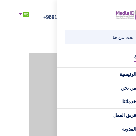
رقم الهاتف
+966112218218
لرئيسية
ن نحن
دماتنا
ريق العمل
لمدونة