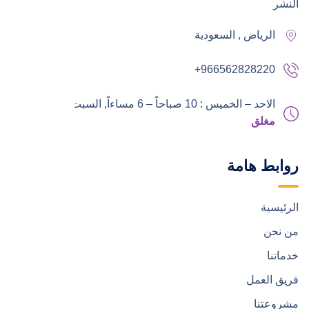
النشر
الرياض , السعودية
+966562828220
الاحد – الخميس : 10 صباحاً – 6 مساءاً,
السبت – الجمعة :
مغلق
روابط هامة
الرئيسية
من نحن
خدماتنا
فريق العمل
مشروعتنا