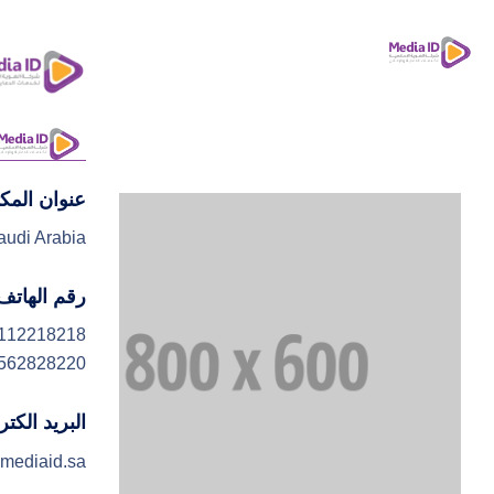
عنوان المك
ا
audi Arabia
ت
رقم الهاتف
112218218
562828220
البريد الكت
mediaid.sa