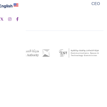
CEO
English
ت