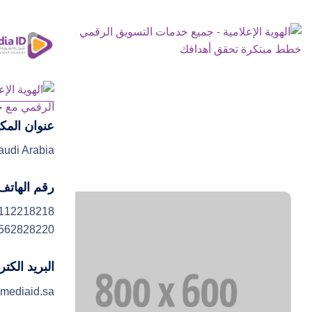
عنوان المك
ا
audi Arabia
ت
رقم الهاتف
112218218
562828220
البريد الكت
mediaid.sa