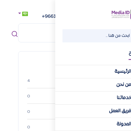
رقم الهاتف
+966112218218
Categories
لرئيسية
استراتيجيات البزنس
4
ن نحن
الإدارة المالية
0
دماتنا
ريق العمل
تطوير المسار المهني
0
لمدونة
قصص النجاح
0