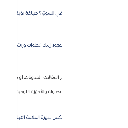
 تسعى لحلها؟ كيف تريد أن تُعرَف في السوق؟ صياغة رؤية واضحة
ة تسويقية، أو منصة للتواصل مع الجمهور. إليك خطوات وإرشادات
.
بسهولة عبر الموقع.
يمة للزائرين، سواء كان ذلك عبر المقالات، المدونات، أو دراسة الحا
ة المختلفة، بما في ذلك الهواتف المحمولة والأجهزة اللوحية، لضمان
الشركة. تأكد من أن المحتوى يعكس صورة العلامة التجارية