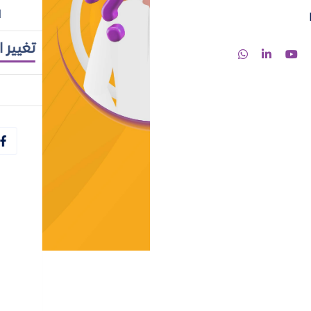
ا
تغيير ا
ية لشركتك؟