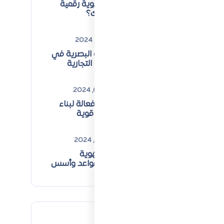
كيف تبني هوية رقمية
قوية لشركتك؟
ديسمبر 31, 2024
أهمية الهوية البصرية في
تعزيز العلامة التجارية
ديسمبر 02, 2024
استراتيجيات فعالة لبناء
هوية تجارية قوية
باستخدام تحليل SWOT
،
في
ديسمبر 01, 2024
أهمية بناء الهوية
المؤسسية: قواعد وأسس
نجاح الشركات
من
Tags
ات