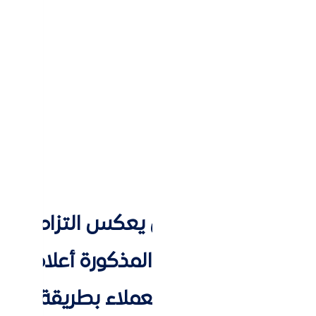
يرات في السوق واحتياجات العملاء،
ية، وتبني تقنيات جديدة.
ما يعزز من مكانتها في السوق.
يز في السوق الرقمي:
ر على المدى الطويل يعكس التزامك
لال اتباع الخطوات المذكورة أعلاه،
ئة الرقمية وجذب العملاء بطريقة فعال