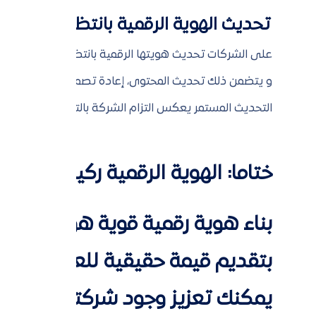
تحديث الهوية الرقمية بانتظام:
على الشركات تحديث هويتها الرقمية بانتظام لمواكبة التغ
و يتضمن ذلك تحديث المحتوى، إعادة تصميم العناصر البصر
التحديث المستمر يعكس التزام الشركة بالتطور والابتكار، م
ختاما: الهوية الرقمية ركيزة التم
بناء هوية رقمية قوية هو استثما
بتقديم قيمة حقيقية للعملاء. من خ
يمكنك تعزيز وجود شركتك في البي