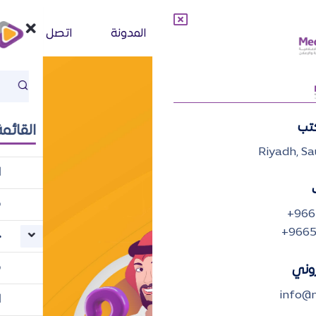
خدماتنا
فريق العمل
المدونة
اتصل بنا
كتب
القائمة
Riyadh, Sa
ا
م
+966
+9665
خ
ف
روني
info@m
ا