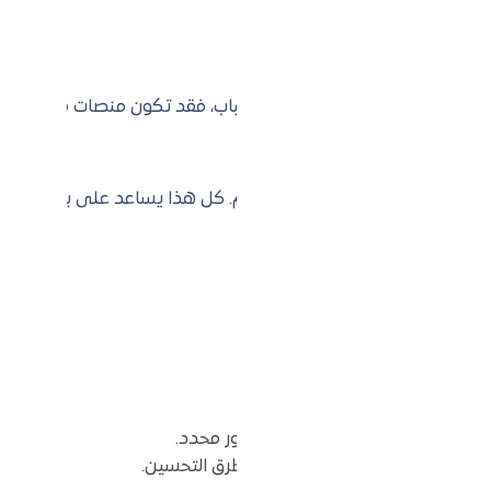
المستهدف. إذا كان جمهورك من الشباب، فقد تكون منصات مثل
ئلة، ومشاركة محتوى يثير اهتمامهم. كل هذا يساعد على بناء علاقة
ل التواصل الاجتماعي لاستهداف جمهور محدد.