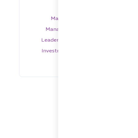
Marketing
Strategy
دت
Management
Finance
Leadership
Networking
Investment
Technology
مع
Sales
Branding