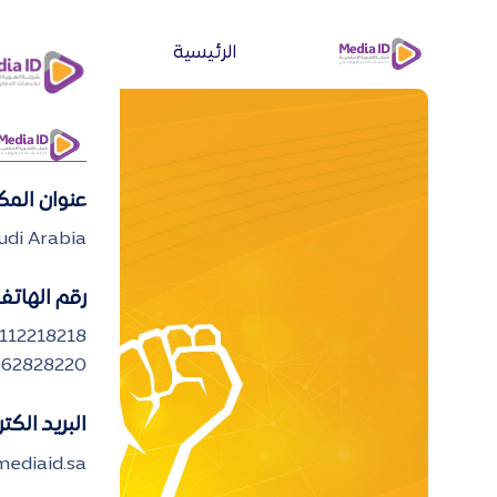
الرئيسية
من نحن
عنوان الم
udi Arabia
رقم الهاتف
112218218
62828220
البريد الكت
ediaid.sa